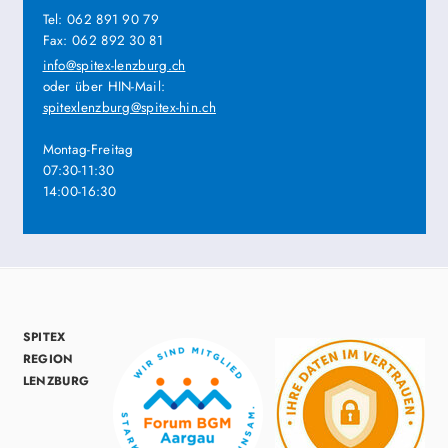
Tel: 062 891 90 79
Fax: 062 892 30 81
info@spitex-lenzburg.ch
oder über HIN-Mail:
spitexlenzburg@spitex-hin.ch
Montag-Freitag
07:30-11:30
14:00-16:30
SPITEX
REGION
LENZBURG